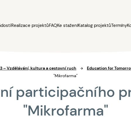
ádosti
Realizace projektů
FAQ
Ke stažení
Katalog projektů
Termíny
K
 3 – Vzdělávání, kultura a cestovní ruch
Education for Tomorr
"Mikrofarma"
ní participačního p
"Mikrofarma"