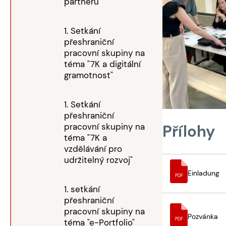
partnerů
1. Setkání
přeshraniční
pracovní skupiny na
téma "7K a digitální
gramotnost"
1. Setkání
přeshraniční
pracovní skupiny na
Přílohy
téma "7K a
vzdělávání pro
udržitelný rozvoj"
Einladung
PDF
1. setkání
přeshraniční
pracovní skupiny na
Pozvánka
PDF
téma "e-Portfolio"