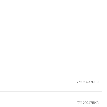
27.11.2024
714
KB
27.11.2024
715
KB