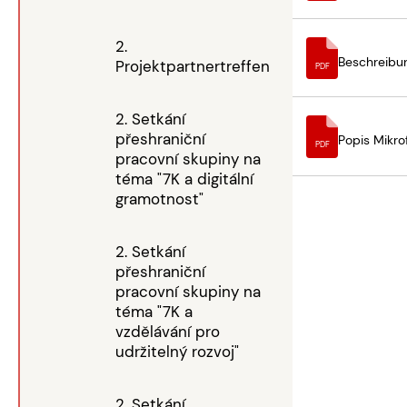
2.
Beschreibu
Projektpartnertreffen
PDF
2. Setkání
přeshraniční
Popis Mikr
PDF
pracovní skupiny na
téma "7K a digitální
gramotnost"
2. Setkání
přeshraniční
pracovní skupiny na
téma "7K a
vzdělávání pro
udržitelný rozvoj"
2. Setkání