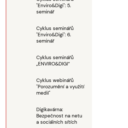
"Enviro&Digi": 5.
seminář
Cyklus seminářů
"Enviro&Digi": 6.
seminář
Cyklus seminářů
„ENVIRO&DIGI“
Cyklus webinářů
"Porozumění a využití
medií"
Digikavárna:
Bezpečnost na netu
a sociálních sítích