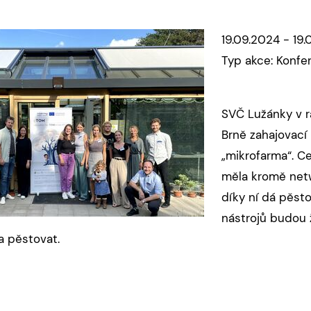
19.09.2024 - 19
Typ akce: Konfe
SVČ Lužánky v r
Brně zahajovací 
„mikrofarma“. C
měla kromě netwo
díky ní dá pěst
nástrojů budou 
a pěstovat.