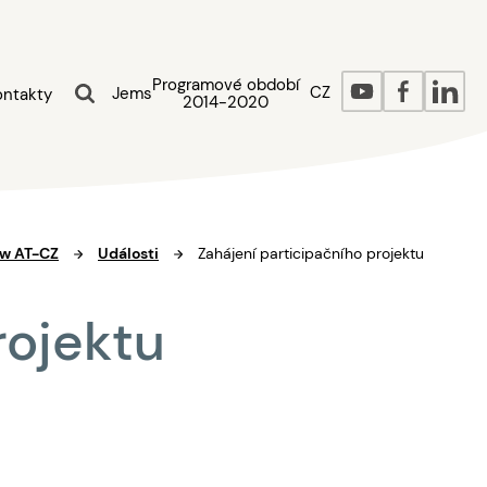
Programové období
CZ
Jems
ontakty
2014-2020
ow AT-CZ
Události
Zahájení participačního projektu
rojektu