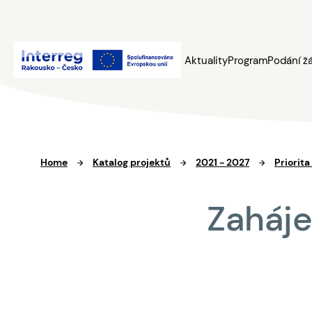
Aktuality
Program
Podání ž
Home
Katalog projektů
2021 - 2027
Priorita
Zaháje