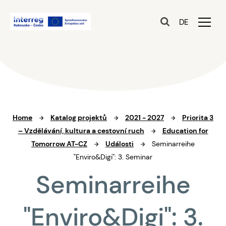
DE
Home
Katalog projektů
2021 - 2027
Priorita 3
– Vzdělávání, kultura a cestovní ruch
Education for
Tomorrow AT-CZ
Události
Seminarreihe
"Enviro&Digi": 3. Seminar
Seminarreihe
"Enviro&Digi": 3.