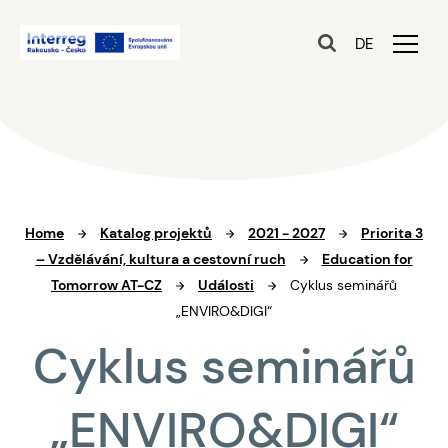
DE
Home
Katalog projektů
2021 - 2027
Priorita 3
– Vzdělávání, kultura a cestovní ruch
Education for
Tomorrow AT-CZ
Události
Cyklus seminářů
„ENVIRO&DIGI“
Cyklus seminářů
„ENVIRO&DIGI“