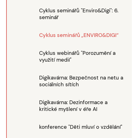
Cyklus seminářů "Enviro&Digi": 6.
seminář
Cyklus seminářů „ENVIRO&DIGI“
Cyklus webinářů "Porozumění a
využití medií"
Digikavárna: Bezpečnost na netu a
sociálních sítích
Digikavárna: Dezinformace a
kritické myšlení v éře AI
konference "Děti mluví o vzdělání"