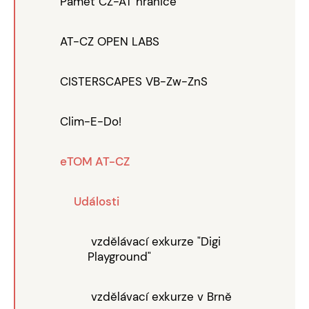
Paměť CZ-AT hranice
AT-CZ OPEN LABS
CISTERSCAPES VB-Zw-ZnS
Clim-E-Do!
eTOM AT-CZ
Události
vzdělávací exkurze "Digi
Playground"
vzdělávací exkurze v Brně