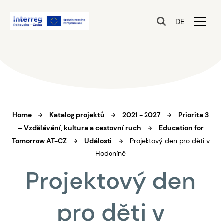
DE
Home
Katalog projektů
2021 - 2027
Priorita 3
– Vzdělávání, kultura a cestovní ruch
Education for
Tomorrow AT-CZ
Události
Projektový den pro děti v
Hodoníně
Projektový den
pro děti v