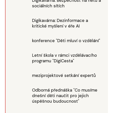
Digikavárna: Bezpečnost na netu a
sociálních sítích
Digikavárna: Dezinformace a
kritické myšlení v éře AI
konference "Děti mluví o vzdělání"
Letní škola v rámci vzdělávacího
programu "DigiCesta"
meziprojektové setkání expertů
Odborná přednáška "Co musíme
dnešní děti naučit pro jejich
úspěšnou budoucnost"