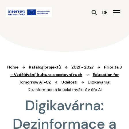
DE
Home
Katalog projektů
2021 - 2027
Priorita 3
– Vzdělávání, kultura a cestovní ruch
Education for
Tomorrow AT-CZ
Události
Digikavárna:
Dezinformace a kritické myšlení v éře AI
Digikavárna:
Dezinformace a