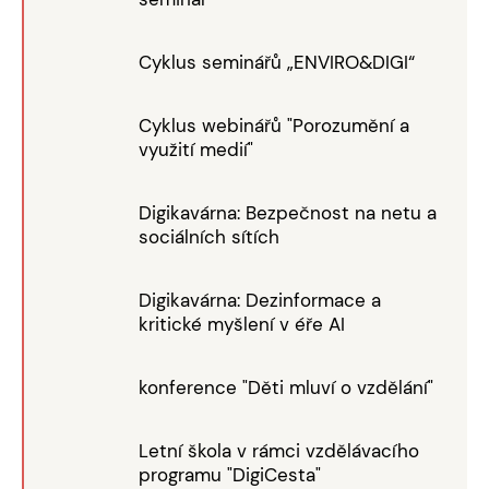
Cyklus seminářů „ENVIRO&DIGI“
Cyklus webinářů "Porozumění a
využití medií"
Digikavárna: Bezpečnost na netu a
sociálních sítích
Digikavárna: Dezinformace a
kritické myšlení v éře AI
konference "Děti mluví o vzdělání"
Letní škola v rámci vzdělávacího
programu "DigiCesta"