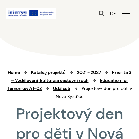
DE
Home
Katalog projektů
2021 - 2027
Priorita 3
– Vzdělávání, kultura a cestovní ruch
Education for
Tomorrow AT-CZ
Události
Projektový den pro děti v
Nová Bystřice
Projektový den
pro děti v Nová