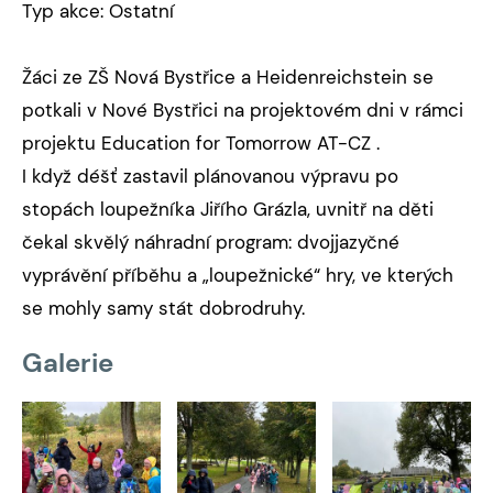
Typ akce: Ostatní
Žáci ze ZŠ Nová Bystřice a Heidenreichstein se
potkali v Nové Bystřici na projektovém dni v rámci
projektu Education for Tomorrow AT-CZ .
I když déšť zastavil plánovanou výpravu po
stopách loupežníka Jiřího Grázla, uvnitř na děti
čekal skvělý náhradní program: dvojjazyčné
vyprávění příběhu a „loupežnické“ hry, ve kterých
se mohly samy stát dobrodruhy.
Galerie