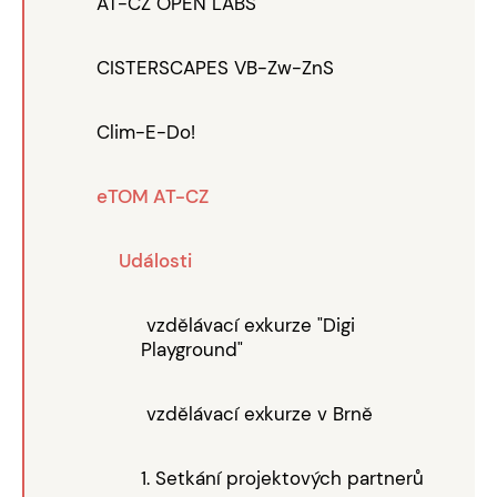
AT-CZ OPEN LABS
CISTERSCAPES VB-Zw-ZnS
Clim-E-Do!
eTOM AT-CZ
Události
vzdělávací exkurze "Digi
Playground"
vzdělávací exkurze v Brně
1. Setkání projektových partnerů