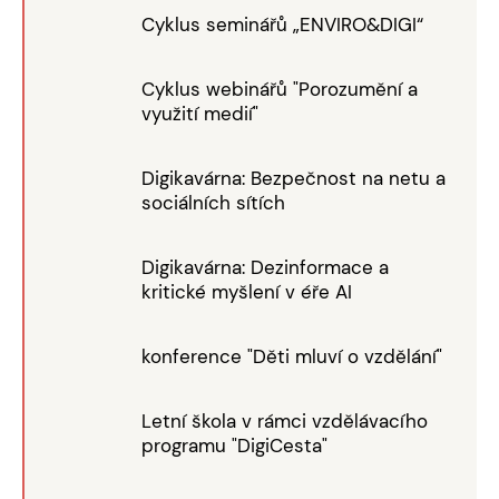
Cyklus seminářů „ENVIRO&DIGI“
Cyklus webinářů "Porozumění a
využití medií"
Digikavárna: Bezpečnost na netu a
sociálních sítích
Digikavárna: Dezinformace a
kritické myšlení v éře AI
konference "Děti mluví o vzdělání"
Letní škola v rámci vzdělávacího
programu "DigiCesta"