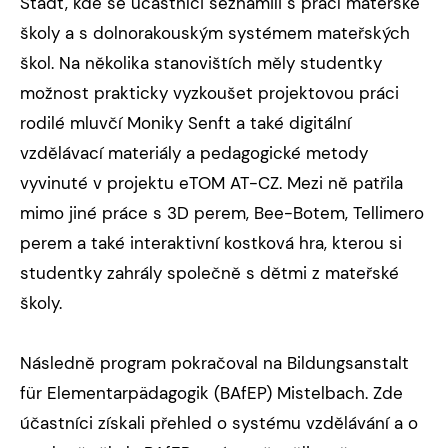
Stadt, kde se účastníci seznámili s prací mateřské
školy a s dolnorakouským systémem mateřských
škol. Na několika stanovištích měly studentky
možnost prakticky vyzkoušet projektovou práci
rodilé mluvčí Moniky Senft a také digitální
vzdělávací materiály a pedagogické metody
vyvinuté v projektu eTOM AT-CZ. Mezi ně patřila
mimo jiné práce s 3D perem, Bee-Botem, Tellimero
perem a také interaktivní kostková hra, kterou si
studentky zahrály společně s dětmi z mateřské
školy.
Následně program pokračoval na Bildungsanstalt
für Elementarpädagogik (BAfEP) Mistelbach. Zde
účastníci získali přehled o systému vzdělávání a o