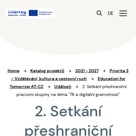
DE
Home
Katalog projektů
2021 - 2027
Priorita 3
– Vzdělávání, kultura a cestovní ruch
Education for
Tomorrow AT-CZ
Události
2. Setkání přeshraniční
pracovní skupiny na téma "7K a digitální gramotnost"
2. Setkání
přeshraniční