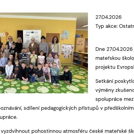
27.04.2026
Typ akce: Ostat
Dne 27.04.2026 
mateřskou školo
projektu Evrops
Setkání poskyt
výměny zkušenos
spolupráce mezi
oznávání, sdílení pedagogických přístupů v předškolním 
upráce.
a vyzdvihnout pohostinnou atmosféru české mateřské ško