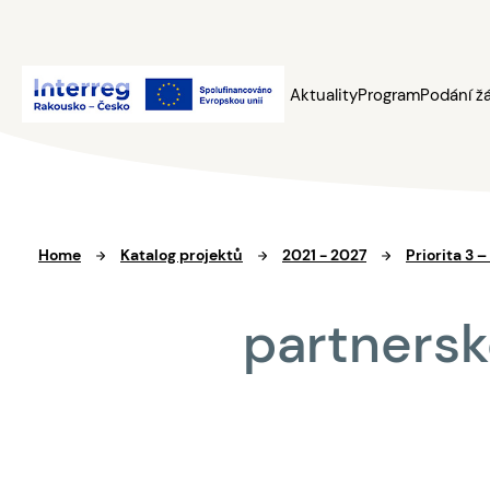
Aktuality
Program
Podání ž
Home
Katalog projektů
2021 - 2027
Priorita 3 
partnersk