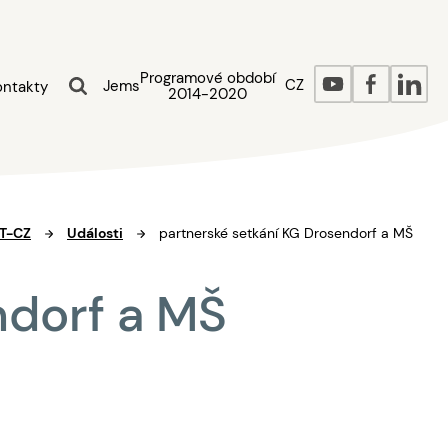
Programové období
CZ
Jems
ontakty
2014-2020
AT-CZ
Události
partnerské setkání KG Drosendorf a MŠ
ndorf a MŠ