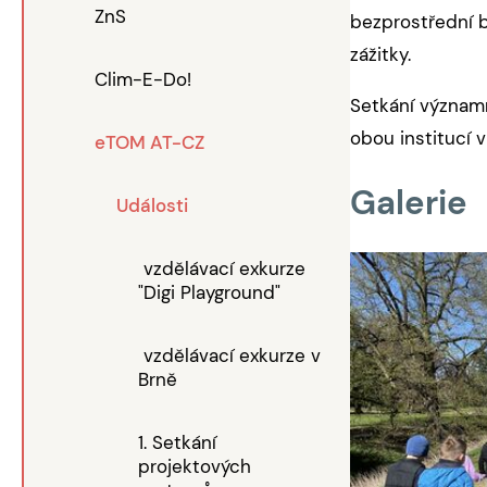
ZnS
bezprostřední b
zážitky.
Clim-E-Do!
Setkání významn
obou institucí v
eTOM AT-CZ
Galerie
Události
vzdělávací exkurze
"Digi Playground"
vzdělávací exkurze v
Brně
1. Setkání
projektových