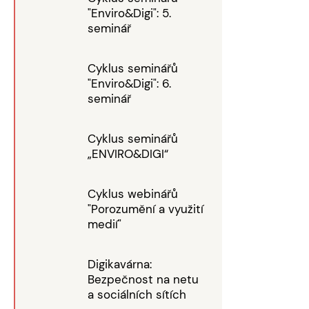
"Enviro&Digi": 5.
seminář
Cyklus seminářů
"Enviro&Digi": 6.
seminář
Cyklus seminářů
„ENVIRO&DIGI“
Cyklus webinářů
"Porozumění a využití
medií"
Digikavárna:
Bezpečnost na netu
a sociálních sítích