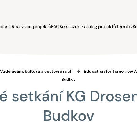
ádosti
Realizace projektů
FAQ
Ke stažení
Katalog projektů
Termíny
K
– Vzdělávání, kultura a cestovní ruch
Education for Tomorrow 
Budkov
é setkání KG Drose
Budkov